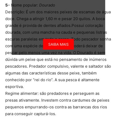
5
– Nome popular:
Dourado
Descrição: É um dos maiores peixes de escamas de água
doce. Chega a atingir 1,60 m e pesar 20 quilos. A boca
grande é provida de dentes afiados.Possui coloração
dourada, com uma mancha na cauda e pequenas listras
escuras paralelas em todo o corpo. Todo pescador sonha
SAIBA MAIS
com uma espécie de peixe que não poderá deixar de
pescar pelo menos uma vez na vida. O Dourado é sem
dúvida um peixe que está no pensamento de inúmeros
pescadores. Predador compulsivo, valente e saltador são
algumas das características desse peixe, também
conhecido por “rei do rio”. A sua pesca é altamente
esportiva.
Regime alimentar: são predadores e perseguem as
presas ativamente. Investem contra cardumes de peixes
pequenos empurrando-os contra as barrancas dos rios
para conseguir capturá-los.