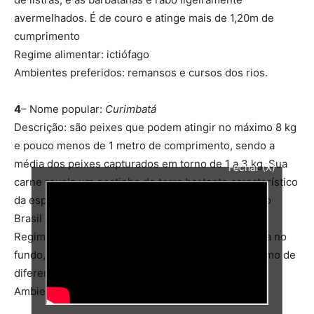
avermelhados. É de couro e atinge mais de 1,20m de
cumprimento
Regime alimentar: ictiófago
Ambientes preferidos: remansos e cursos dos rios.
4
– Nome popular:
Curimbatá
Descrição: são peixes que podem atingir no máximo 8 kg
e pouco menos de 1 metro de comprimento, sendo a
média dos peixes capturados em torno de 1 a 3 kg. Sua
Fechar (X)
carne revela um gostinho de terra bastante característico
da espécie. Daí ser conhecida em outras regiões do
Brasil com papaterra.
Regime alimentar: alimentam-se da lama acumulada no
fundo, rica em restos de animais e plantas, bem como de
diferentes tipos de organismos que ali vivem.
Ambientes preferidos: remansos e cursos dos rios.