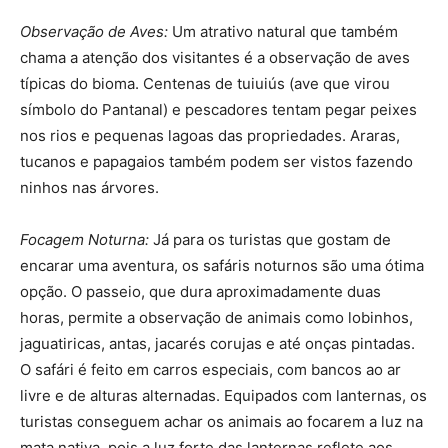
Observação de Aves:
Um atrativo natural que também
chama a atenção dos visitantes é a observação de aves
típicas do bioma. Centenas de tuiuiús (ave que virou
símbolo do Pantanal) e pescadores tentam pegar peixes
nos rios e pequenas lagoas das propriedades. Araras,
tucanos e papagaios também podem ser vistos fazendo
ninhos nas árvores.
Focagem Noturna:
Já para os turistas que gostam de
encarar uma aventura, os safáris noturnos são uma ótima
opção. O passeio, que dura aproximadamente duas
horas, permite a observação de animais como lobinhos,
jaguatiricas, antas, jacarés corujas e até onças pintadas.
O safári é feito em carros especiais, com bancos ao ar
livre e de alturas alternadas. Equipados com lanternas, os
turistas conseguem achar os animais ao focarem a luz na
mata nativa, pois a luz forte das lanternas reflete aos