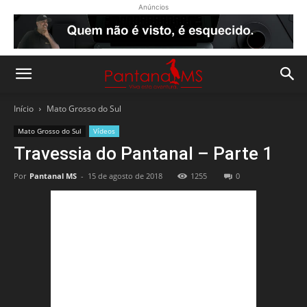
Anúncios
Início
Mato Grosso do Sul
Mato Grosso do Sul
Vídeos
Travessia do Pantanal – Parte 1
Por
Pantanal MS
-
15 de agosto de 2018
1255
0