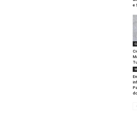
e 
C
Ci
Ma
Tu
M
En
in
Pa
do