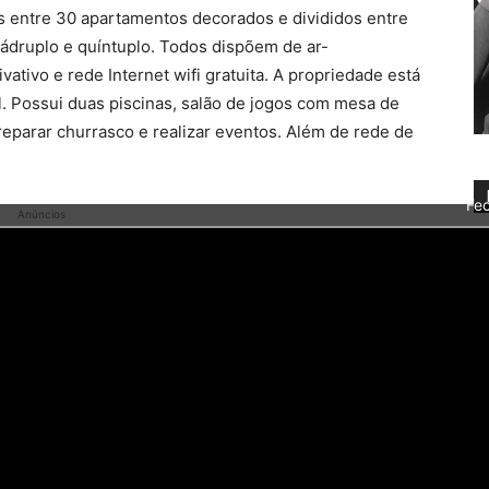
dos entre 30 apartamentos decorados e divididos entre
quádruplo e quíntuplo. Todos dispõem de ar-
ivativo e rede Internet wifi gratuita. A propriedade está
. Possui duas piscinas, salão de jogos com mesa de
reparar churrasco e realizar eventos. Além de rede de
Fec
Anúncios