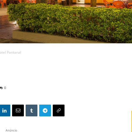
otel Pantanal
0
Anúncio