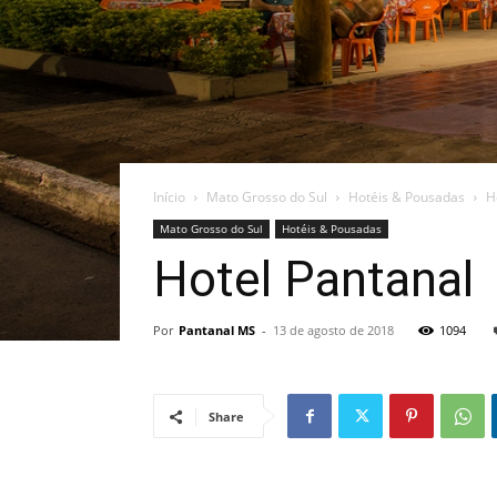
Início
Mato Grosso do Sul
Hotéis & Pousadas
H
Mato Grosso do Sul
Hotéis & Pousadas
Hotel Pantanal
Por
Pantanal MS
-
13 de agosto de 2018
1094
Share