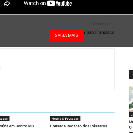
Próximo artigo
Hotel Fazenda São Francisco
SAIBA MAIS
/
C
sadas
Hotéis & Pousadas
Mu
Miúna em Bonito MS
Pousada Recanto dos Pássaros
O 
um