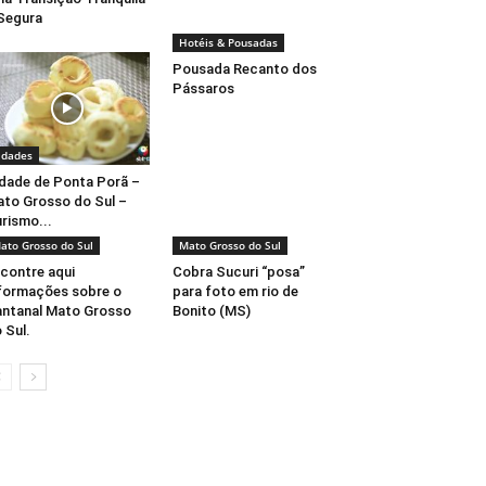
Segura
Hotéis & Pousadas
Pousada Recanto dos
Pássaros
idades
dade de Ponta Porã –
to Grosso do Sul –
rismo...
ato Grosso do Sul
Mato Grosso do Sul
contre aqui
Cobra Sucuri “posa”
formações sobre o
para foto em rio de
ntanal Mato Grosso
Bonito (MS)
 Sul.