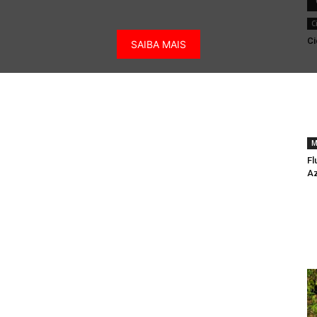
C
Ci
SAIBA MAIS
M
Fl
Az