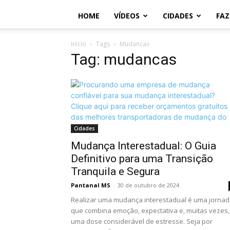
HOME
VÍDEOS
CIDADES
FA
Início
Tags
Mudancas
Tag: mudancas
Cidades
Mudança Interestadual: O Guia
Definitivo para uma Transição
Tranquila e Segura
Pantanal MS
-
30 de outubro de 2024
Realizar uma mudança interestadual é uma jorna
que combina emoção, expectativa e, muitas vezes,
uma dose considerável de estresse. Seja por