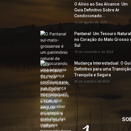
O Alívio ao Seu Alcance: Um
Guia Definitivo Sobre Ar
Condicionado...
12 de agosto de 2025
Pantanal: Um Tesouro Natura
no Coração do Mato Grosso 
Sul
19 de novembro de 2024
Mudança Interestadual: O Gu
Definitivo para uma Transiçã
Tranquila e Segura
30 de outubro de 2024
SO