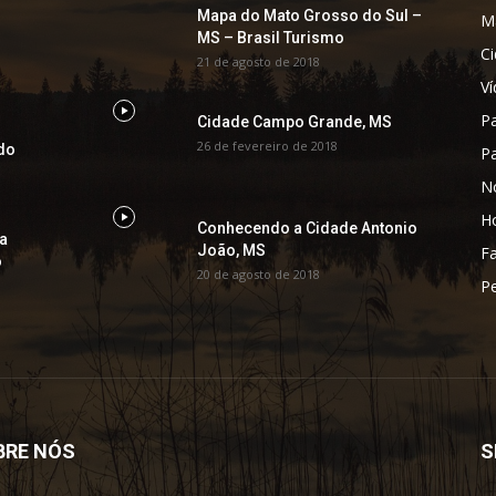
Mapa do Mato Grosso do Sul –
M
MS – Brasil Turismo
C
21 de agosto de 2018
V
P
Cidade Campo Grande, MS
l
26 de fevereiro de 2018
do
P
No
H
Conhecendo a Cidade Antonio
ia
João, MS
F
o
20 de agosto de 2018
Pe
BRE NÓS
S