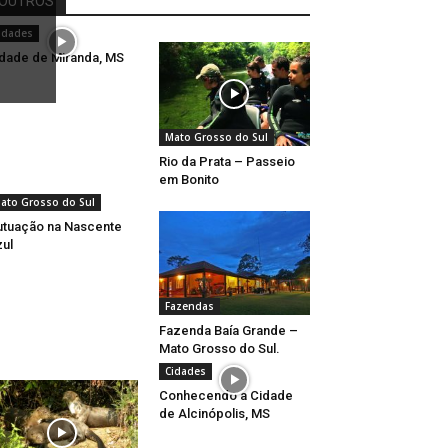
OUTROS
idades
dade de Miranda, MS
Mato Grosso do Sul
Rio da Prata – Passeio
em Bonito
ato Grosso do Sul
utuação na Nascente
ul
Fazendas
Fazenda Baía Grande –
Mato Grosso do Sul.
Cidades
Conhecendo a Cidade
de Alcinópolis, MS