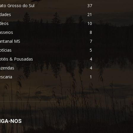
ato Grosso do Sul
37
idades
21
ídeos
10
asseios
8
antanal MS
7
tícias
5
otéis & Pousadas
4
azendas
4
scaria
1
IGA-NOS