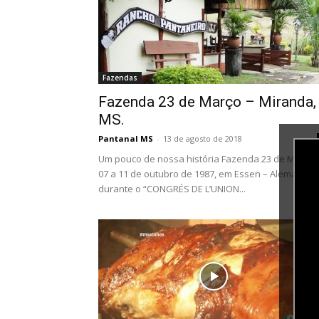
Fazendas
Fazenda 23 de Março – Miranda,
MS.
Pantanal MS
-
13 de agosto de 2018
Um pouco de nossa história Fazenda 23 de Março
07 a 11 de outubro de 1987, em Essen – Alemanha,
durante o “CONGRÉS DE L’UNION...