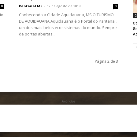
Pantanal MS
-
12 de agosto de 2018
0
0
io
Conhecendo a Cidade Aquidauana, MS O TURISMO
C
DE AQUIDAUANA Aquidauana é o Portal do Pantanal,
C
um dos mais belos ecossistemas do mundo. Sempre
Gr
de portas abertas...
Aq
Página 2 de 3
Anúncios