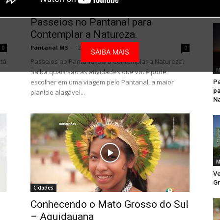
Mato Grosso do Sul
Passeios no Pantanal para
Contemplar a Natureza.
Pantanal MS
-
12 de agosto de 2018
0
0
SAIBA MAIS
stá
Passeios no Pantanal para Contemplar a Natureza.
M
Saiba quais são as atividades que você pode
escolher em uma viagem pelo Pantanal, a maior
Pa
pa
planície alagável...
Na
M
Ve
Gr
Cidades
Conhecendo o Mato Grosso do Sul
– Aquidauana