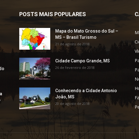
POSTS MAIS POPULARES
C
Mapa do Mato Grosso do Sul –
M
MS – Brasil Turismo
C
21 de agosto de 2018
V
P
Cidade Campo Grande, MS
l
26 de fevereiro de 2018
do
P
No
H
Conhecendo a Cidade Antonio
ia
João, MS
F
o
20 de agosto de 2018
Pe