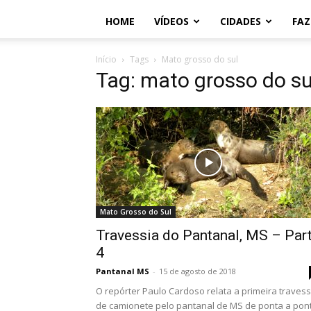
HOME
VÍDEOS
CIDADES
FA
Início
Tags
Mato grosso do sul
Tag: mato grosso do su
Mato Grosso do Sul
Travessia do Pantanal, MS – Par
4
Pantanal MS
-
15 de agosto de 2018
O repórter Paulo Cardoso relata a primeira travess
de camionete pelo pantanal de MS de ponta a pon