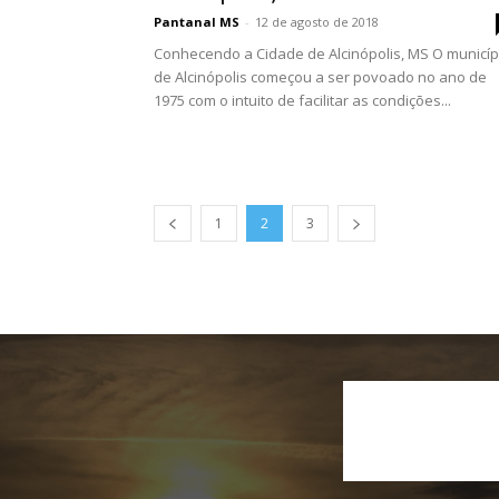
Pantanal MS
-
12 de agosto de 2018
Conhecendo a Cidade de Alcinópolis, MS O municíp
de Alcinópolis começou a ser povoado no ano de
1975 com o intuito de facilitar as condições...
1
2
3