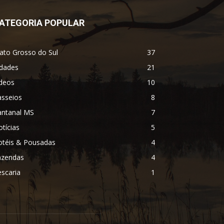
ATEGORIA POPULAR
ato Grosso do Sul
37
idades
21
ídeos
10
asseios
8
antanal MS
7
tícias
5
otéis & Pousadas
4
azendas
4
scaria
1