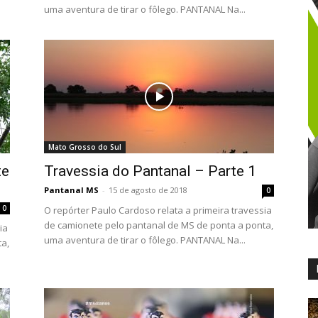
uma aventura de tirar o fôlego. PANTANAL Na...
Mato Grosso do Sul
te
Travessia do Pantanal – Parte 1
Pantanal MS
-
15 de agosto de 2018
0
0
O repórter Paulo Cardoso relata a primeira travessia
de camionete pelo pantanal de MS de ponta a ponta,
ia
uma aventura de tirar o fôlego. PANTANAL Na...
ta,