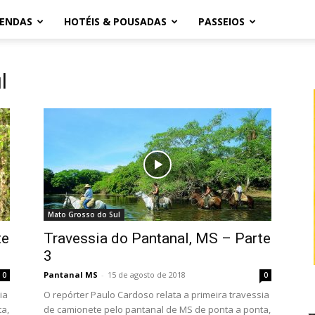
ZENDAS
HOTÉIS & POUSADAS
PASSEIOS
l
Mato Grosso do Sul
te
Travessia do Pantanal, MS – Parte
3
Pantanal MS
-
15 de agosto de 2018
0
0
ia
O repórter Paulo Cardoso relata a primeira travessia
ta,
de camionete pelo pantanal de MS de ponta a ponta,