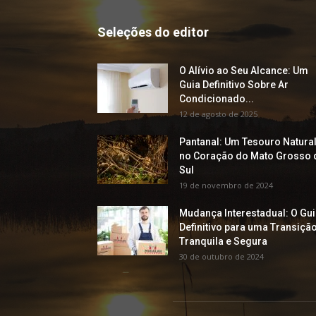
Seleções do editor
O Alívio ao Seu Alcance: Um
Guia Definitivo Sobre Ar
Condicionado...
12 de agosto de 2025
Pantanal: Um Tesouro Natura
no Coração do Mato Grosso 
Sul
19 de novembro de 2024
Mudança Interestadual: O Gu
Definitivo para uma Transiçã
Tranquila e Segura
30 de outubro de 2024