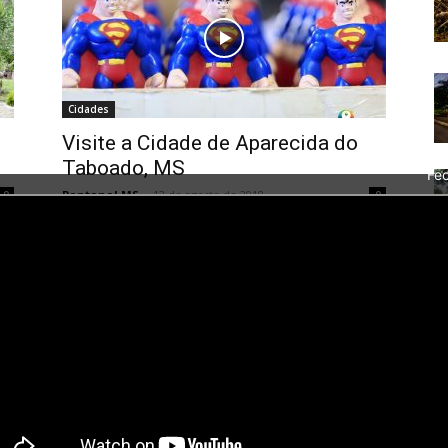
Cidades
Visite a Cidade de Aparecida do
Taboado, MS
Fec
Pantanal MS
-
12 de agosto de 2018
0
0
 Em
Bem vindos à terra dos 60 dias apaixonado,
Aparecida do Taboado é a Princesinha de Mato
Grosso A cidade é conhecida como "A terra dos...