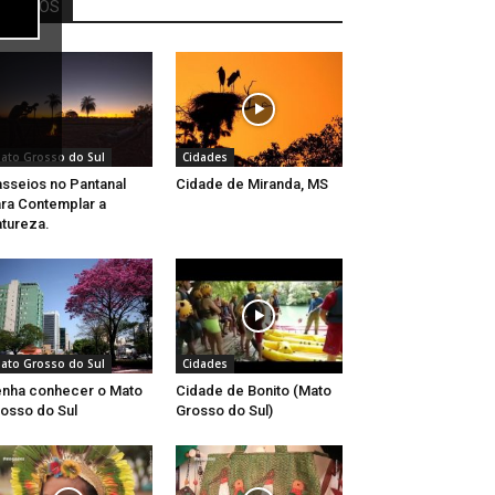
OUTROS
ato Grosso do Sul
Cidades
sseios no Pantanal
Cidade de Miranda, MS
ra Contemplar a
tureza.
ato Grosso do Sul
Cidades
nha conhecer o Mato
Cidade de Bonito (Mato
osso do Sul
Grosso do Sul)