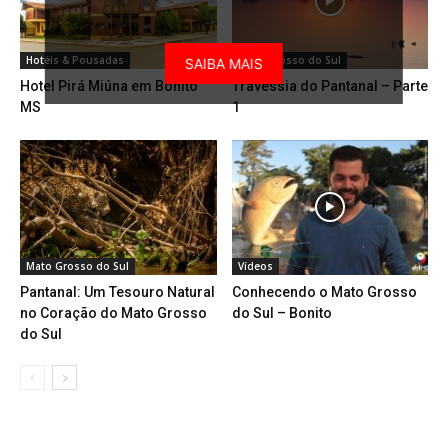
Hotéis & Pousadas
Mato Grosso do Sul
SAIBA MAIS
Hotel Pirá Miúna em Bonito
Travessia do Pantanal – Parte
MS
1
Mato Grosso do Sul
Vídeos
Pantanal: Um Tesouro Natural
Conhecendo o Mato Grosso
no Coração do Mato Grosso
do Sul – Bonito
do Sul