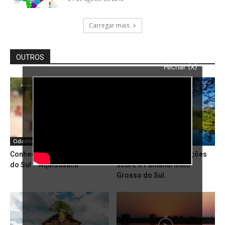
Carregar mais
OUTROS
Fechar (X)
Cidades
Mato Grosso do Sul
Conhecendo o Mato Grosso
Encontre aqui informações
do Sul – Aquidauana
sobre o Pantanal Mato
Grosso do Sul.