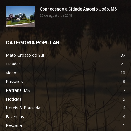
Conhecendo a Cidade Antonio João, MS
20 de agosto de 2018
CATEGORIA POPULAR
Mato Grosso do Sul
37
Cidades
21
Vídeos
10
Passeios
8
Pantanal MS
7
Notícias
5
Hotéis & Pousadas
4
Fazendas
4
Pescaria
1