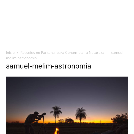
Início
Passeios no Pantanal para Contemplar a Natureza.
samuel-
melim-astronomia
samuel-melim-astronomia