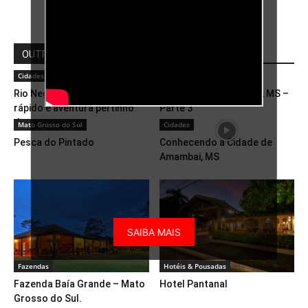
Carregar mais
OUTROS
Cidades
Mato Grosso do Sul
Rio Negro é opção de turismo
Travessia do Pantanal, MS –
rápido e aventura pertinho
Parte 3
de...
Mato Grosso do Sul
Cidades
Pesca do Pintado
Conhecendo a Cidade de
Amambai, MS
SAIBA MAIS
Fazendas
Hotéis & Pousadas
Fazenda Baía Grande – Mato
Hotel Pantanal
Grosso do Sul.