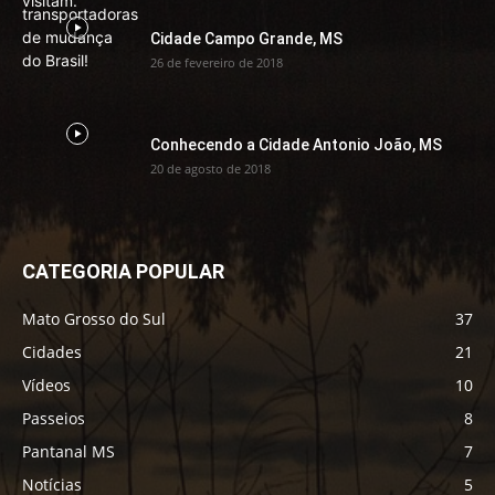
Cidade Campo Grande, MS
26 de fevereiro de 2018
Conhecendo a Cidade Antonio João, MS
20 de agosto de 2018
CATEGORIA POPULAR
Mato Grosso do Sul
37
Cidades
21
Vídeos
10
Passeios
8
Pantanal MS
7
Notícias
5