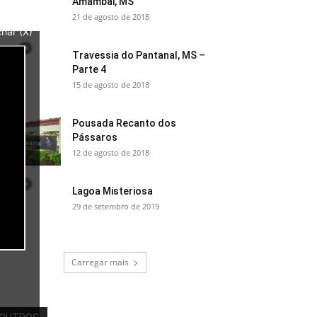
Amambai, MS
21 de agosto de 2018
har (X)
Travessia do Pantanal, MS –
Parte 4
15 de agosto de 2018
Pousada Recanto dos
Pássaros
12 de agosto de 2018
Lagoa Misteriosa
29 de setembro de 2019
Carregar mais