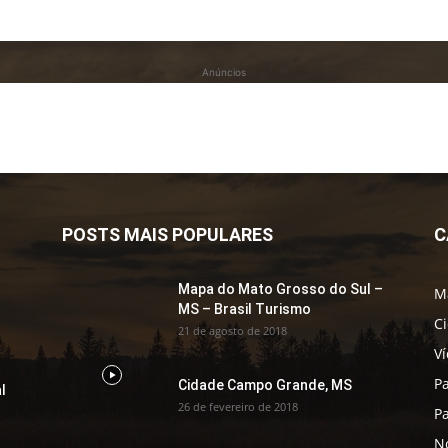
Anúncios
POSTS MAIS POPULARES
C
Mapa do Mato Grosso do Sul –
M
MS – Brasil Turismo
C
21 de agosto de 2018
V
P
Cidade Campo Grande, MS
l
26 de fevereiro de 2018
P
No