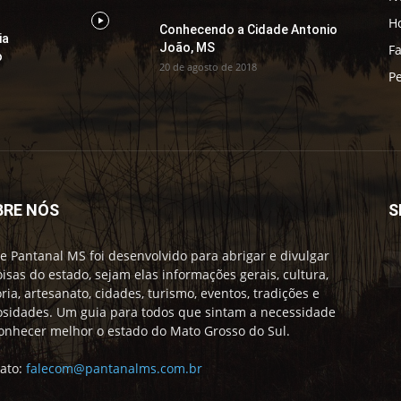
H
Conhecendo a Cidade Antonio
ia
João, MS
F
o
20 de agosto de 2018
Pe
BRE NÓS
S
te Pantanal MS foi desenvolvido para abrigar e divulgar
oisas do estado, sejam elas informações gerais, cultura,
ória, artesanato, cidades, turismo, eventos, tradições e
osidades. Um guia para todos que sintam a necessidade
onhecer melhor o estado do Mato Grosso do Sul.
ato:
falecom@pantanalms.com.br