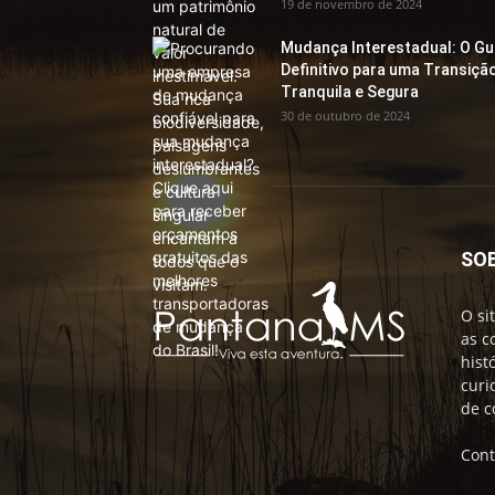
19 de novembro de 2024
Mudança Interestadual: O Gu
Definitivo para uma Transiçã
Tranquila e Segura
30 de outubro de 2024
SO
O si
as c
hist
curi
de c
Cont