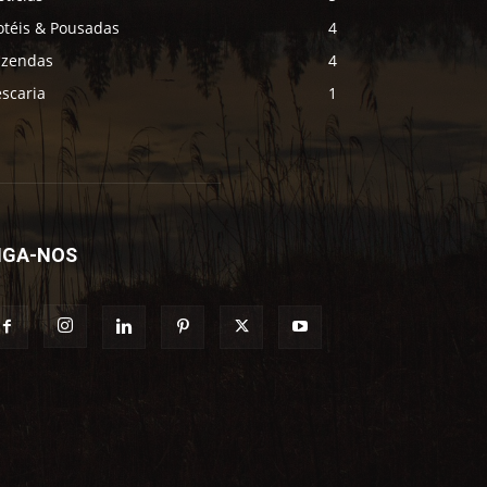
otéis & Pousadas
4
azendas
4
scaria
1
IGA-NOS