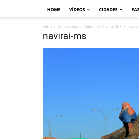
HOME
VÍDEOS
CIDADES
FA
Início
Conhecendo a Cidade de Naviraí, MS
navira
navirai-ms