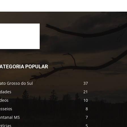
ATEGORIA POPULAR
ato Grosso do Sul
37
idades
21
ídeos
10
asseios
8
antanal MS
7
tícias
5