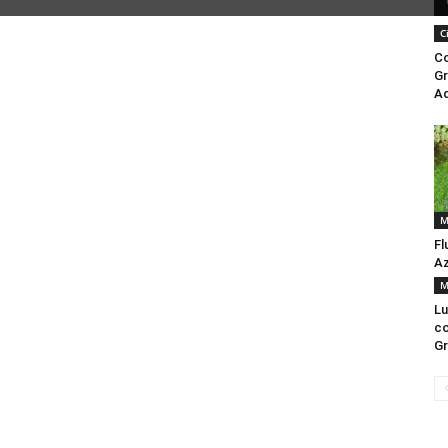
C
C
Gr
Aq
M
Fl
Az
M
Lu
co
Gr