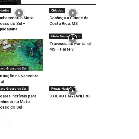
OUTROS
idades
Cidades
onhecendo o Mato
Conheça a Cidade de
osso do Sul –
Costa Rica, MS
uidauana
Mato Grosso do Sul
Travessia do Pantanal,
MS – Parte 3
ato Grosso do Sul
utuação na Nascente
ul
ato Grosso do Sul
Frutas Nativas
gares incríveis para
O OURO PANTANEIRO
nhecer no Mato
osso do Sul