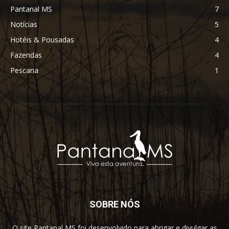
Pantanal MS
7
Notícias
5
Hotéis & Pousadas
4
Fazendas
4
Pescaria
1
SOBRE NÓS
O site Pantanal MS foi desenvolvido para abrigar e divulgar as