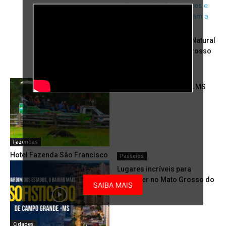
Mato Grosso do Sul
Pantanal: Um Tesouro Natural
no Coração do Mato Grosso
do Sul
Passeios
Boca da Onça – Bonito, MS
Fazendas
Hotel Fazenda São Francisco
Passeios
Lugares incríveis para
conhecer no Mato Grosso do
SAIBA MAIS
Sul
Cidades