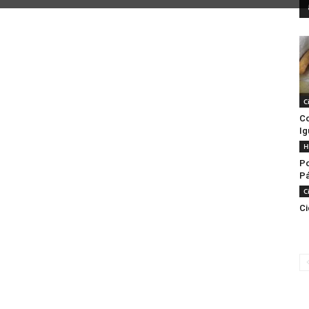
C
Co
Ig
H
Po
P
C
Ci