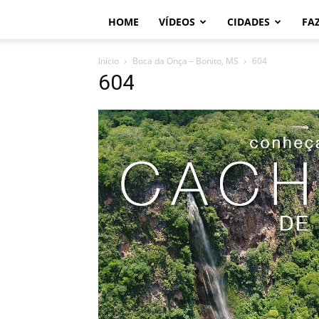
HOME
VÍDEOS
CIDADES
FA
Início
Boca da Onça – Bonito, MS
604
604