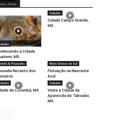
OUTROS
Cidades
Cidade Campo Grande,
MS
idades
nhecendo a Cidade
uatemi, MS
otéis & Pousadas
Mato Grosso do Sul
usada Recanto dos
Flutuação na Nascente
ássaros
Azul
idades
Cidades
dade de Corumbá, MS
Visite a Cidade de
Aparecida do Taboado,
MS