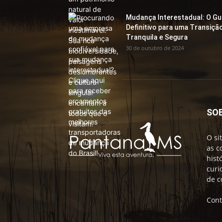
Mudança Interestadual: O Gu
Definitivo para uma Transiçã
Tranquila e Segura
30 de outubro de 2024
SO
O si
as c
hist
curi
de c
Cont