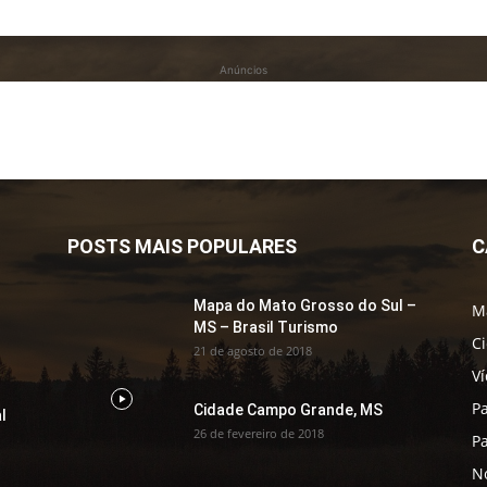
Anúncios
POSTS MAIS POPULARES
C
Mapa do Mato Grosso do Sul –
M
MS – Brasil Turismo
C
21 de agosto de 2018
V
P
Cidade Campo Grande, MS
l
26 de fevereiro de 2018
P
No