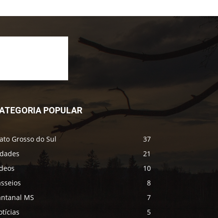
ATEGORIA POPULAR
ato Grosso do Sul
37
idades
21
ídeos
10
asseios
8
antanal MS
7
tícias
5