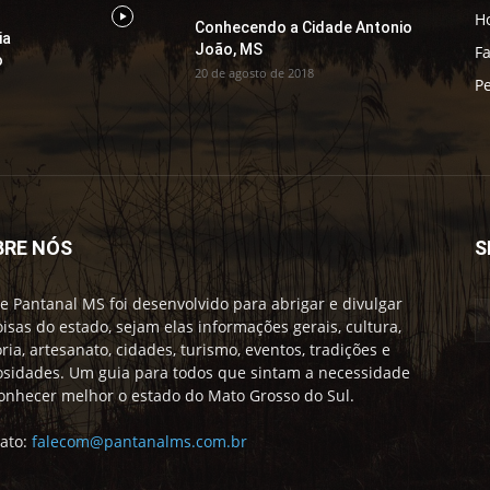
H
Conhecendo a Cidade Antonio
ia
João, MS
F
o
20 de agosto de 2018
Pe
BRE NÓS
S
te Pantanal MS foi desenvolvido para abrigar e divulgar
oisas do estado, sejam elas informações gerais, cultura,
ória, artesanato, cidades, turismo, eventos, tradições e
osidades. Um guia para todos que sintam a necessidade
onhecer melhor o estado do Mato Grosso do Sul.
ato:
falecom@pantanalms.com.br