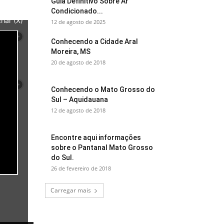
Guia Definitivo Sobre Ar
Condicionado...
har (X)
12 de agosto de 2025
Conhecendo a Cidade Aral
Moreira, MS
20 de agosto de 2018
Conhecendo o Mato Grosso do
Sul – Aquidauana
12 de agosto de 2018
Encontre aqui informações
sobre o Pantanal Mato Grosso
do Sul.
26 de fevereiro de 2018
Carregar mais