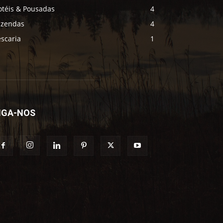
otéis & Pousadas
4
azendas
4
scaria
1
IGA-NOS